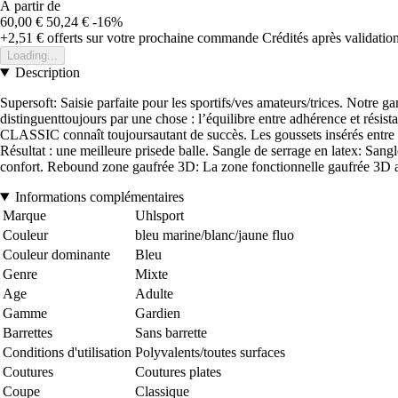
À partir de
60,00 €
50,24 €
-16%
+2,51 €
offerts sur votre prochaine commande
Crédités après validati
Loading...
Description
Supersoft: Saisie parfaite pour les sportifs/ves amateurs/trices. Notr
distinguenttoujours par une chose : l’équilibre entre adhérence et rés
CLASSIC connaît toujoursautant de succès. Les goussets insérés entre la
Résultat : une meilleure prisede balle. Sangle de serrage en latex: Sangl
confort. Rebound zone gaufrée 3D: La zone fonctionnelle gaufrée 3D au 
Informations complémentaires
Marque
Uhlsport
Couleur
bleu marine/blanc/jaune fluo
Couleur dominante
Bleu
Genre
Mixte
Age
Adulte
Gamme
Gardien
Barrettes
Sans barrette
Conditions d'utilisation
Polyvalents/toutes surfaces
Coutures
Coutures plates
Coupe
Classique