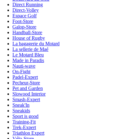
Direct Running
Direct-Volley
Espace Golf
Foot-Store
Galop-Store
Handball-Store
House of Rugby
La bagagerie du Motard
La sellerie de Maé
Le Motard Bleu
Made in Paradis
Nauti-wave
On-Fight
Padel-Expert
Pecheur-Store
Pet and Garden
Slowood Interior
Smash-Expert
Sneak'In
Sneakids
Sport is good
Training-Fit
Trek-Expert
Triathlon Expert
Vélo-Store