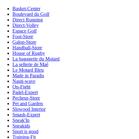
Basket-Center
Boulevard du Golf
Direct Running
Direct-Volley
Espace Golf
Foot-Store
Galop-Store
Handball-Store
House of Rugby
La bagagerie du Motard
La sellerie de Maé
Le Motard Bleu
Made in Paradis
Nauti-wave
On-Fight
Padel-Expert
Pecheur-Store
Pet and Garden
Slowood Interior
Smash-Expert
Sneak'In
Sneakids
Sport is good
Training-Fit