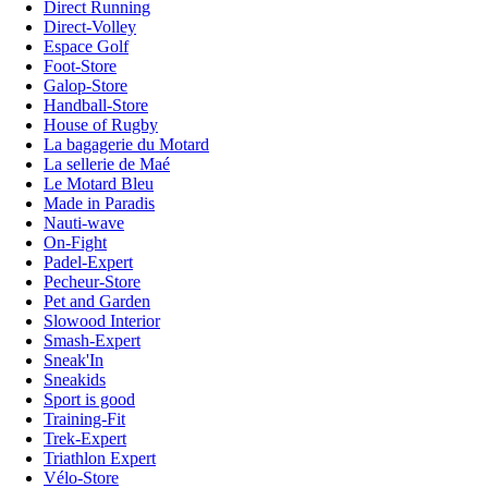
Direct Running
Direct-Volley
Espace Golf
Foot-Store
Galop-Store
Handball-Store
House of Rugby
La bagagerie du Motard
La sellerie de Maé
Le Motard Bleu
Made in Paradis
Nauti-wave
On-Fight
Padel-Expert
Pecheur-Store
Pet and Garden
Slowood Interior
Smash-Expert
Sneak'In
Sneakids
Sport is good
Training-Fit
Trek-Expert
Triathlon Expert
Vélo-Store