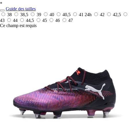
*
Guide des tailles
38
38,5
39
40
40,5
41
24h
42
42,5
43
44
44,5
45
46
47
Ce champ est requis