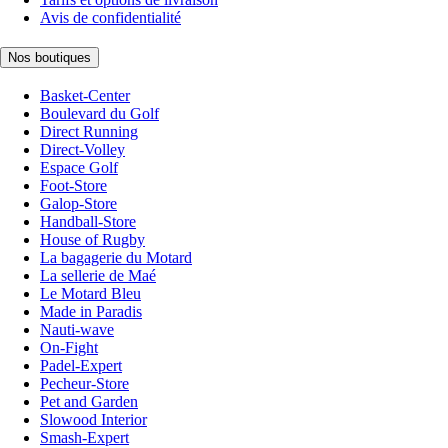
Avis de confidentialité
Nos boutiques
Basket-Center
Boulevard du Golf
Direct Running
Direct-Volley
Espace Golf
Foot-Store
Galop-Store
Handball-Store
House of Rugby
La bagagerie du Motard
La sellerie de Maé
Le Motard Bleu
Made in Paradis
Nauti-wave
On-Fight
Padel-Expert
Pecheur-Store
Pet and Garden
Slowood Interior
Smash-Expert