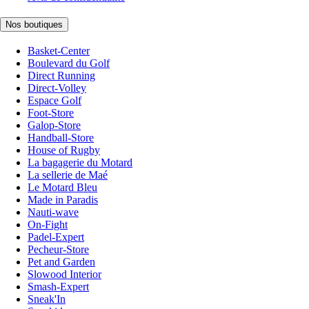
Nos boutiques
Basket-Center
Boulevard du Golf
Direct Running
Direct-Volley
Espace Golf
Foot-Store
Galop-Store
Handball-Store
House of Rugby
La bagagerie du Motard
La sellerie de Maé
Le Motard Bleu
Made in Paradis
Nauti-wave
On-Fight
Padel-Expert
Pecheur-Store
Pet and Garden
Slowood Interior
Smash-Expert
Sneak'In