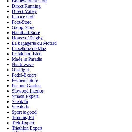
Boulevard du Golf
Direct Running
Direct-Volley
Espace Golf
Foot-Store
Galop-Store
Handball-Store
House of Rugby
La bagagerie du Motard
La sellerie de Maé
Le Motard Bleu
Made in Paradis
Nauti-wave
On-Fight
Padel-Expert
Pecheur-Store
Pet and Garden
Slowood Interior
Smash-Expert
Sneak'In
Sneakids
Sport is good
Training-Fit
Trek-Expert
Triathlon Expert