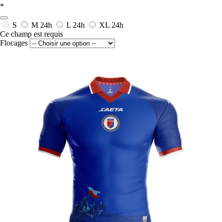
*
S
M
24h
L
24h
XL
24h
Ce champ est requis
Flocages