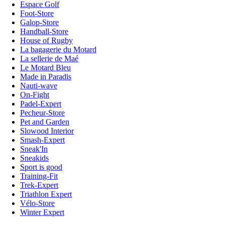
Espace Golf
Foot-Store
Galop-Store
Handball-Store
House of Rugby
La bagagerie du Motard
La sellerie de Maé
Le Motard Bleu
Made in Paradis
Nauti-wave
On-Fight
Padel-Expert
Pecheur-Store
Pet and Garden
Slowood Interior
Smash-Expert
Sneak'In
Sneakids
Sport is good
Training-Fit
Trek-Expert
Triathlon Expert
Vélo-Store
Winter Expert