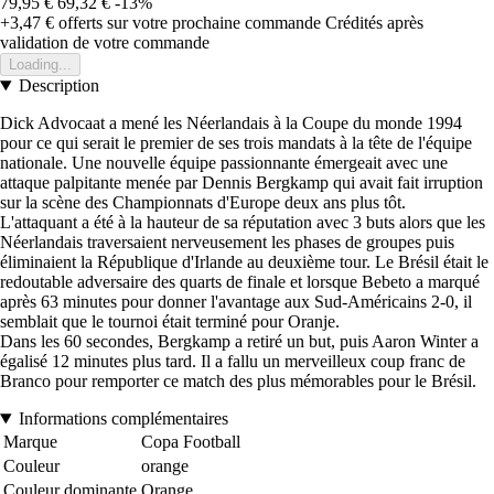
79,95 €
69,32 €
-13%
+3,47 €
offerts sur votre prochaine commande
Crédités après
validation de votre commande
Loading...
Description
Dick Advocaat a mené les Néerlandais à la Coupe du monde 1994
pour ce qui serait le premier de ses trois mandats à la tête de l'équipe
nationale. Une nouvelle équipe passionnante émergeait avec une
attaque palpitante menée par Dennis Bergkamp qui avait fait irruption
sur la scène des Championnats d'Europe deux ans plus tôt.
L'attaquant a été à la hauteur de sa réputation avec 3 buts alors que les
Néerlandais traversaient nerveusement les phases de groupes puis
éliminaient la République d'Irlande au deuxième tour. Le Brésil était le
redoutable adversaire des quarts de finale et lorsque Bebeto a marqué
après 63 minutes pour donner l'avantage aux Sud-Américains 2-0, il
semblait que le tournoi était terminé pour Oranje.
Dans les 60 secondes, Bergkamp a retiré un but, puis Aaron Winter a
égalisé 12 minutes plus tard. Il a fallu un merveilleux coup franc de
Branco pour remporter ce match des plus mémorables pour le Brésil.
Informations complémentaires
Marque
Copa Football
Couleur
orange
Couleur dominante
Orange