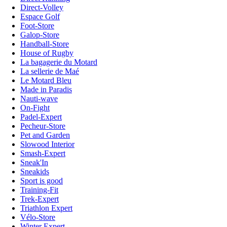
Direct-Volley
Espace Golf
Foot-Store
Galop-Store
Handball-Store
House of Rugby
La bagagerie du Motard
La sellerie de Maé
Le Motard Bleu
Made in Paradis
Nauti-wave
On-Fight
Padel-Expert
Pecheur-Store
Pet and Garden
Slowood Interior
Smash-Expert
Sneak'In
Sneakids
Sport is good
Training-Fit
Trek-Expert
Triathlon Expert
Vélo-Store
Winter Expert