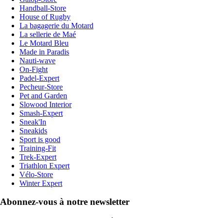
Handball-Store
House of Rugby
La bagagerie du Motard
La sellerie de Maé
Le Motard Bleu
Made in Paradis
Nauti-wave
On-Fight
Padel-Expert
Pecheur-Store
Pet and Garden
Slowood Interior
Smash-Expert
Sneak'In
Sneakids
Sport is good
Training-Fit
Trek-Expert
Triathlon Expert
Vélo-Store
Winter Expert
Abonnez-vous à notre newsletter