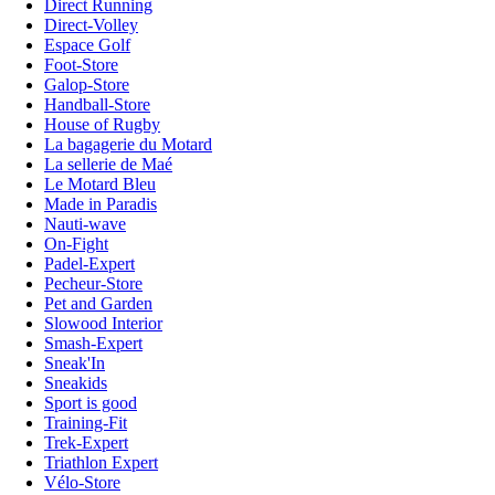
Direct Running
Direct-Volley
Espace Golf
Foot-Store
Galop-Store
Handball-Store
House of Rugby
La bagagerie du Motard
La sellerie de Maé
Le Motard Bleu
Made in Paradis
Nauti-wave
On-Fight
Padel-Expert
Pecheur-Store
Pet and Garden
Slowood Interior
Smash-Expert
Sneak'In
Sneakids
Sport is good
Training-Fit
Trek-Expert
Triathlon Expert
Vélo-Store