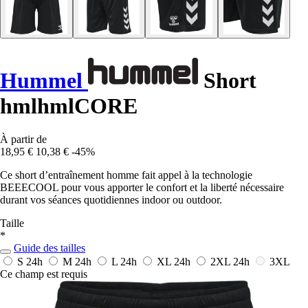
Hummel
Short
hmlhmlCORE
À partir de
18,95 €
10,38 €
-45%
Ce short d’entraînement homme fait appel à la technologie
BEEECOOL pour vous apporter le confort et la liberté nécessaire
durant vos séances quotidiennes indoor ou outdoor.
Taille
*
Guide des tailles
S
24h
M
24h
L
24h
XL
24h
2XL
24h
3XL
Ce champ est requis