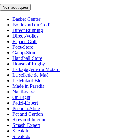
Nos boutiques
Basket-Center
Boulevard du Golf
Direct Running
Direct-Volley
Espace Golf
Foot-Store
Galop-Store
Handball-Store
House of Rugby
La bagagerie du Motard
La sellerie de Maé
Le Motard Bleu
Made in Paradis
Nauti-wave
On-Fight
Padel-Expert
Pecheur-Store
Pet and Garden
Slowood Interior
Smash-Expert
Sneak'In
Sneakids