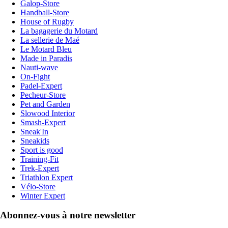
Galop-Store
Handball-Store
House of Rugby
La bagagerie du Motard
La sellerie de Maé
Le Motard Bleu
Made in Paradis
Nauti-wave
On-Fight
Padel-Expert
Pecheur-Store
Pet and Garden
Slowood Interior
Smash-Expert
Sneak'In
Sneakids
Sport is good
Training-Fit
Trek-Expert
Triathlon Expert
Vélo-Store
Winter Expert
Abonnez-vous à notre newsletter