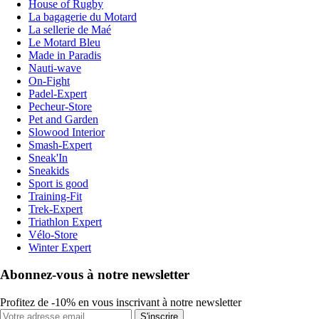
House of Rugby
La bagagerie du Motard
La sellerie de Maé
Le Motard Bleu
Made in Paradis
Nauti-wave
On-Fight
Padel-Expert
Pecheur-Store
Pet and Garden
Slowood Interior
Smash-Expert
Sneak'In
Sneakids
Sport is good
Training-Fit
Trek-Expert
Triathlon Expert
Vélo-Store
Winter Expert
Abonnez-vous à notre newsletter
Profitez de -10% en vous inscrivant à notre newsletter
S'inscrire