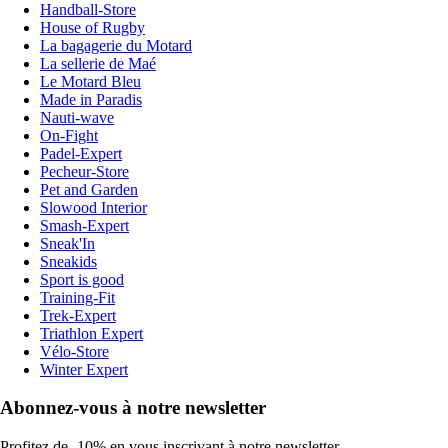
Handball-Store
House of Rugby
La bagagerie du Motard
La sellerie de Maé
Le Motard Bleu
Made in Paradis
Nauti-wave
On-Fight
Padel-Expert
Pecheur-Store
Pet and Garden
Slowood Interior
Smash-Expert
Sneak'In
Sneakids
Sport is good
Training-Fit
Trek-Expert
Triathlon Expert
Vélo-Store
Winter Expert
Abonnez-vous à notre newsletter
Profitez de -10% en vous inscrivant à notre newsletter