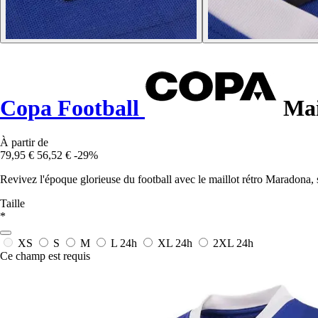
Copa Football
Mai
À partir de
79,95 €
56,52 €
-29%
Revivez l'époque glorieuse du football avec le maillot rétro Maradona, s
Taille
*
XS
S
M
L
24h
XL
24h
2XL
24h
Ce champ est requis