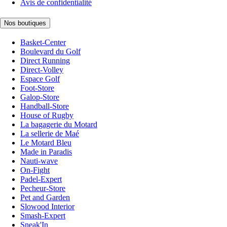
Avis de confidentialité
Nos boutiques
Basket-Center
Boulevard du Golf
Direct Running
Direct-Volley
Espace Golf
Foot-Store
Galop-Store
Handball-Store
House of Rugby
La bagagerie du Motard
La sellerie de Maé
Le Motard Bleu
Made in Paradis
Nauti-wave
On-Fight
Padel-Expert
Pecheur-Store
Pet and Garden
Slowood Interior
Smash-Expert
Sneak'In