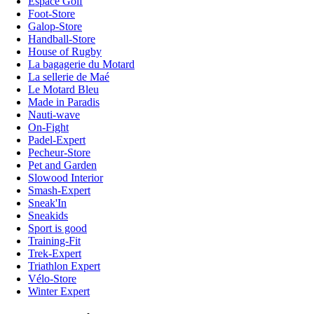
Espace Golf
Foot-Store
Galop-Store
Handball-Store
House of Rugby
La bagagerie du Motard
La sellerie de Maé
Le Motard Bleu
Made in Paradis
Nauti-wave
On-Fight
Padel-Expert
Pecheur-Store
Pet and Garden
Slowood Interior
Smash-Expert
Sneak'In
Sneakids
Sport is good
Training-Fit
Trek-Expert
Triathlon Expert
Vélo-Store
Winter Expert