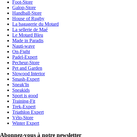
Foot-Store
Galop-Store
Handball-Store
House of Rugby
La bagagerie du Motard
La sellerie de Maé
Le Motard Bleu
Made in Paradis
Nauti-wave
On-Fight
Padel-Expert
Pecheur-Store
Pet and Garden
Slowood Interior
Smash-Expert
Sneak'In
Sneakids
Sport is good
Training-Fit
Trek-Expert
Triathlon Expert
Vélo-Store
Winter Expert
Abonnez-vous à notre newsletter