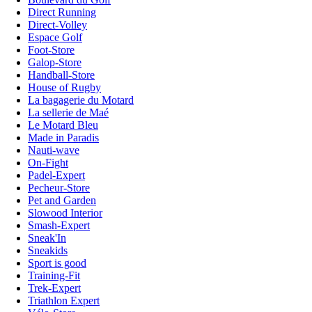
Direct Running
Direct-Volley
Espace Golf
Foot-Store
Galop-Store
Handball-Store
House of Rugby
La bagagerie du Motard
La sellerie de Maé
Le Motard Bleu
Made in Paradis
Nauti-wave
On-Fight
Padel-Expert
Pecheur-Store
Pet and Garden
Slowood Interior
Smash-Expert
Sneak'In
Sneakids
Sport is good
Training-Fit
Trek-Expert
Triathlon Expert