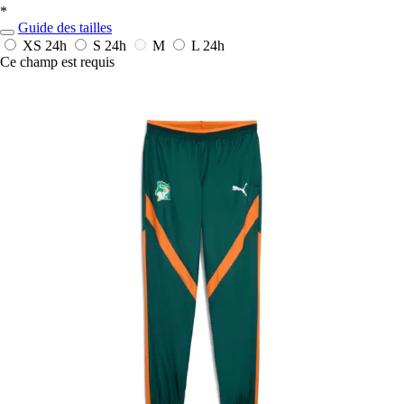
*
Guide des tailles
XS
24h
S
24h
M
L
24h
Ce champ est requis