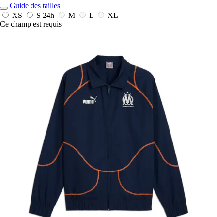
Guide des tailles
XS
S
24h
M
L
XL
Ce champ est requis