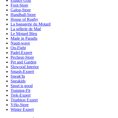
Espace Golf
Foot-Store
Galop-Store
Handball-Store
House of Rugby
La bagagerie du Motard
La sellerie de Maé
Le Motard Bleu
Made in Paradis
Nauti-wave
On-Fight
Padel-Expert
Pecheur-Store
Pet and Garden
Slowood Interior
Smash-Expert
Sneak'In
Sneakids
Sport is good
Training-Fit
Trek-Expert
Triathlon Expert
Vélo-Store
Winter Expert