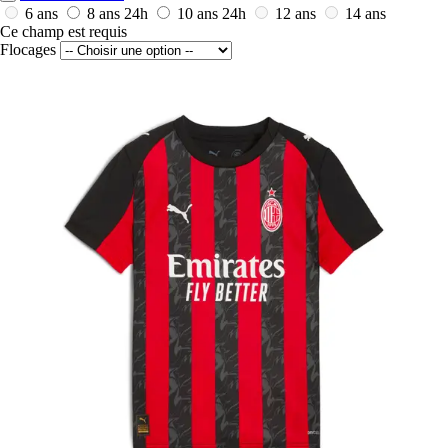
6 ans
8 ans
24h
10 ans
24h
12 ans
14 ans
Ce champ est requis
Flocages