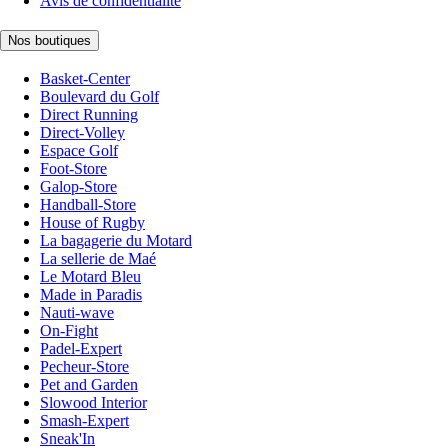
Avis de confidentialité
Nos boutiques
Basket-Center
Boulevard du Golf
Direct Running
Direct-Volley
Espace Golf
Foot-Store
Galop-Store
Handball-Store
House of Rugby
La bagagerie du Motard
La sellerie de Maé
Le Motard Bleu
Made in Paradis
Nauti-wave
On-Fight
Padel-Expert
Pecheur-Store
Pet and Garden
Slowood Interior
Smash-Expert
Sneak'In