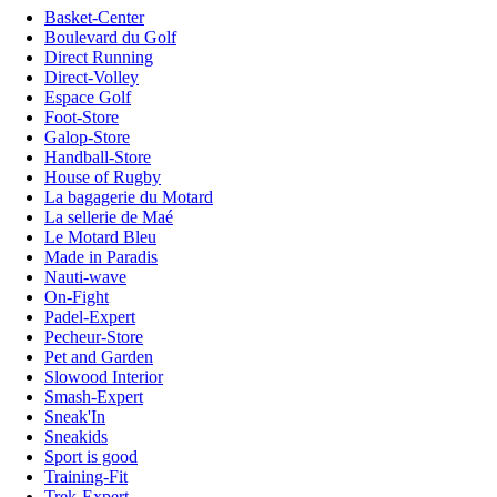
Basket-Center
Boulevard du Golf
Direct Running
Direct-Volley
Espace Golf
Foot-Store
Galop-Store
Handball-Store
House of Rugby
La bagagerie du Motard
La sellerie de Maé
Le Motard Bleu
Made in Paradis
Nauti-wave
On-Fight
Padel-Expert
Pecheur-Store
Pet and Garden
Slowood Interior
Smash-Expert
Sneak'In
Sneakids
Sport is good
Training-Fit
Trek-Expert