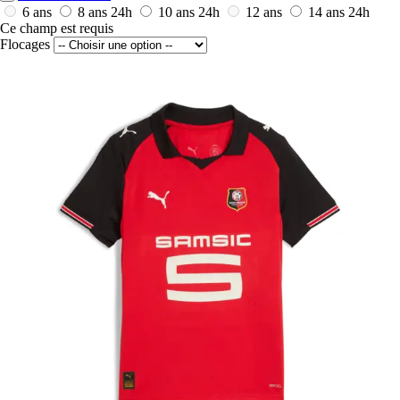
6 ans
8 ans
24h
10 ans
24h
12 ans
14 ans
24h
Ce champ est requis
Flocages