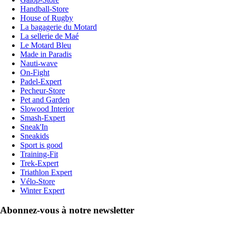
Handball-Store
House of Rugby
La bagagerie du Motard
La sellerie de Maé
Le Motard Bleu
Made in Paradis
Nauti-wave
On-Fight
Padel-Expert
Pecheur-Store
Pet and Garden
Slowood Interior
Smash-Expert
Sneak'In
Sneakids
Sport is good
Training-Fit
Trek-Expert
Triathlon Expert
Vélo-Store
Winter Expert
Abonnez-vous à notre newsletter