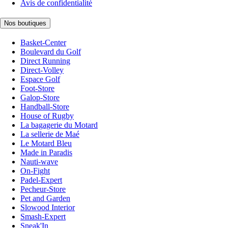
Avis de confidentialité
Nos boutiques
Basket-Center
Boulevard du Golf
Direct Running
Direct-Volley
Espace Golf
Foot-Store
Galop-Store
Handball-Store
House of Rugby
La bagagerie du Motard
La sellerie de Maé
Le Motard Bleu
Made in Paradis
Nauti-wave
On-Fight
Padel-Expert
Pecheur-Store
Pet and Garden
Slowood Interior
Smash-Expert
Sneak'In