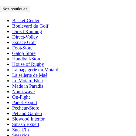
Nos boutiques
Basket-Center
Boulevard du Golf
Direct Running
Direct-Volley
Espace Golf
Foot-Store
Galop-Store
Handball-Store
House of Rugby
La bagagerie du Motard
La sellerie de Maé
Le Motard Bleu
Made in Paradis
Nauti-wave
On-Fight
Padel-Expert
Pecheur-Store
Pet and Garden
Slowood Interior
Smash-Expert
Sneak'In
Sneakids