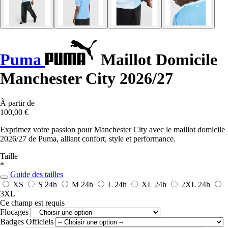
Puma
Maillot Domicile
Manchester City 2026/27
À partir de
100,00 €
Exprimez votre passion pour Manchester City avec le maillot domicile
2026/27 de Puma, alliant confort, style et performance.
Taille
*
Guide des tailles
XS
S
24h
M
24h
L
24h
XL
24h
2XL
24h
3XL
Ce champ est requis
Flocages
Badges Officiels