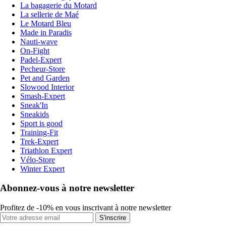
La bagagerie du Motard
La sellerie de Maé
Le Motard Bleu
Made in Paradis
Nauti-wave
On-Fight
Padel-Expert
Pecheur-Store
Pet and Garden
Slowood Interior
Smash-Expert
Sneak'In
Sneakids
Sport is good
Training-Fit
Trek-Expert
Triathlon Expert
Vélo-Store
Winter Expert
Abonnez-vous à notre newsletter
Profitez de -10% en vous inscrivant à notre newsletter
S'inscrire