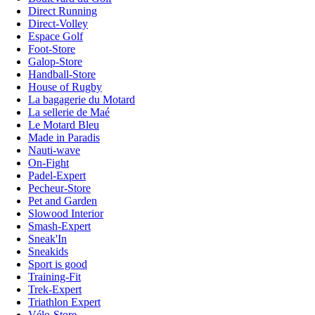
Direct Running
Direct-Volley
Espace Golf
Foot-Store
Galop-Store
Handball-Store
House of Rugby
La bagagerie du Motard
La sellerie de Maé
Le Motard Bleu
Made in Paradis
Nauti-wave
On-Fight
Padel-Expert
Pecheur-Store
Pet and Garden
Slowood Interior
Smash-Expert
Sneak'In
Sneakids
Sport is good
Training-Fit
Trek-Expert
Triathlon Expert
Vélo-Store