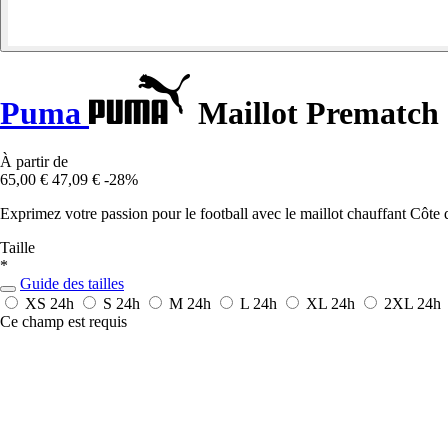
Puma
Maillot Prematch 
À partir de
65,00 €
47,09 €
-28%
Exprimez votre passion pour le football avec le maillot chauffant Côte d
Taille
*
Guide des tailles
XS
24h
S
24h
M
24h
L
24h
XL
24h
2XL
24h
Ce champ est requis