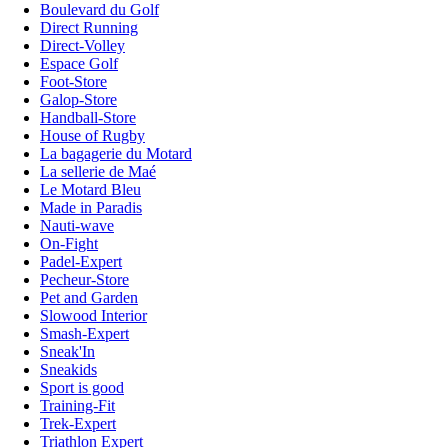
Boulevard du Golf
Direct Running
Direct-Volley
Espace Golf
Foot-Store
Galop-Store
Handball-Store
House of Rugby
La bagagerie du Motard
La sellerie de Maé
Le Motard Bleu
Made in Paradis
Nauti-wave
On-Fight
Padel-Expert
Pecheur-Store
Pet and Garden
Slowood Interior
Smash-Expert
Sneak'In
Sneakids
Sport is good
Training-Fit
Trek-Expert
Triathlon Expert