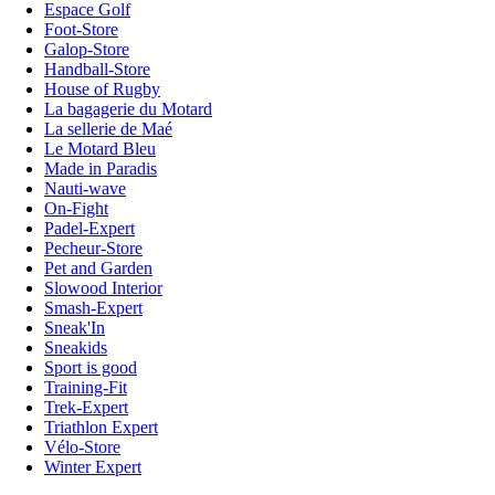
Espace Golf
Foot-Store
Galop-Store
Handball-Store
House of Rugby
La bagagerie du Motard
La sellerie de Maé
Le Motard Bleu
Made in Paradis
Nauti-wave
On-Fight
Padel-Expert
Pecheur-Store
Pet and Garden
Slowood Interior
Smash-Expert
Sneak'In
Sneakids
Sport is good
Training-Fit
Trek-Expert
Triathlon Expert
Vélo-Store
Winter Expert