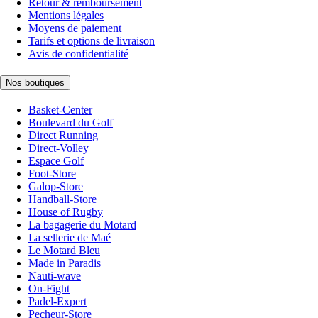
Retour & remboursement
Mentions légales
Moyens de paiement
Tarifs et options de livraison
Avis de confidentialité
Nos boutiques
Basket-Center
Boulevard du Golf
Direct Running
Direct-Volley
Espace Golf
Foot-Store
Galop-Store
Handball-Store
House of Rugby
La bagagerie du Motard
La sellerie de Maé
Le Motard Bleu
Made in Paradis
Nauti-wave
On-Fight
Padel-Expert
Pecheur-Store