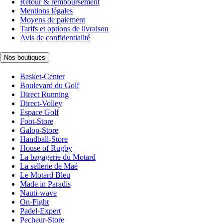
Retour & remboursement
Mentions légales
Moyens de paiement
Tarifs et options de livraison
Avis de confidentialité
Nos boutiques
Basket-Center
Boulevard du Golf
Direct Running
Direct-Volley
Espace Golf
Foot-Store
Galop-Store
Handball-Store
House of Rugby
La bagagerie du Motard
La sellerie de Maé
Le Motard Bleu
Made in Paradis
Nauti-wave
On-Fight
Padel-Expert
Pecheur-Store