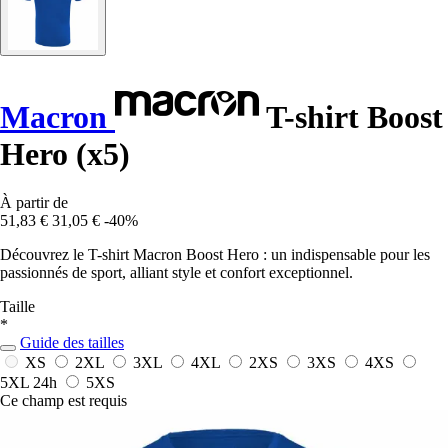
Macron
T-shirt Boost
Hero (x5)
À partir de
51,83 €
31,05 €
-40%
Découvrez le T-shirt Macron Boost Hero : un indispensable pour les
passionnés de sport, alliant style et confort exceptionnel.
Taille
*
Guide des tailles
XS
2XL
3XL
4XL
2XS
3XS
4XS
5XL
24h
5XS
Ce champ est requis