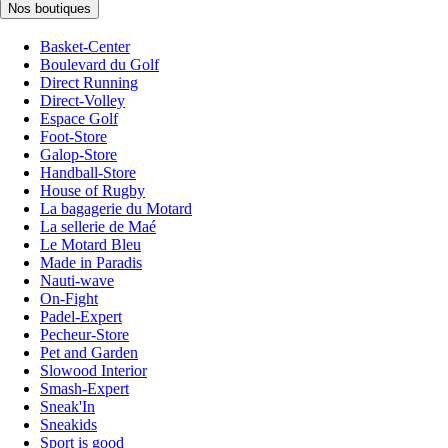
Nos boutiques
Basket-Center
Boulevard du Golf
Direct Running
Direct-Volley
Espace Golf
Foot-Store
Galop-Store
Handball-Store
House of Rugby
La bagagerie du Motard
La sellerie de Maé
Le Motard Bleu
Made in Paradis
Nauti-wave
On-Fight
Padel-Expert
Pecheur-Store
Pet and Garden
Slowood Interior
Smash-Expert
Sneak'In
Sneakids
Sport is good