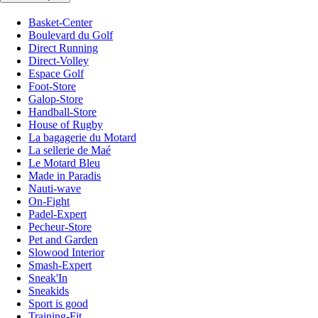
Basket-Center
Boulevard du Golf
Direct Running
Direct-Volley
Espace Golf
Foot-Store
Galop-Store
Handball-Store
House of Rugby
La bagagerie du Motard
La sellerie de Maé
Le Motard Bleu
Made in Paradis
Nauti-wave
On-Fight
Padel-Expert
Pecheur-Store
Pet and Garden
Slowood Interior
Smash-Expert
Sneak'In
Sneakids
Sport is good
Training-Fit