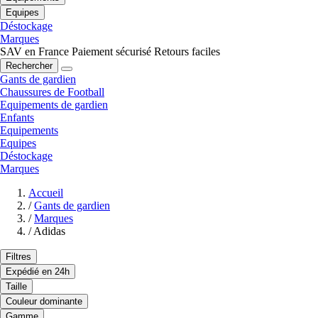
Equipes
Déstockage
Marques
SAV en France
Paiement sécurisé
Retours faciles
Rechercher
Gants de gardien
Chaussures de Football
Equipements de gardien
Enfants
Equipements
Equipes
Déstockage
Marques
Accueil
/
Gants de gardien
/
Marques
/
Adidas
Filtres
Expédié en 24h
Taille
Couleur dominante
Gamme