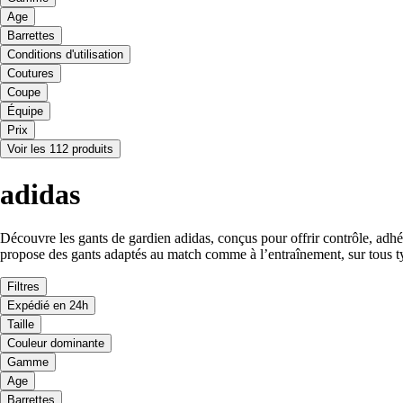
Age
Barrettes
Conditions d'utilisation
Coutures
Coupe
Équipe
Prix
Voir les 112 produits
adidas
Découvre les gants de gardien adidas, conçus pour offrir contrôle, adhér
propose des gants adaptés au match comme à l’entraînement, sur tous ty
Filtres
Expédié en 24h
Taille
Couleur dominante
Gamme
Age
Barrettes