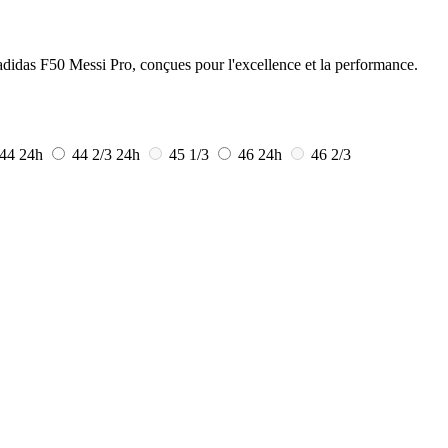
l adidas F50 Messi Pro, conçues pour l'excellence et la performance.
44
24h
44 2/3
24h
45 1/3
46
24h
46 2/3