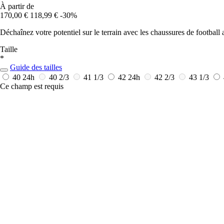
À partir de
170,00 €
118,99 €
-30%
Déchaînez votre potentiel sur le terrain avec les chaussures de footbal
Taille
*
Guide des tailles
40
24h
40 2/3
41 1/3
42
24h
42 2/3
43 1/3
Ce champ est requis