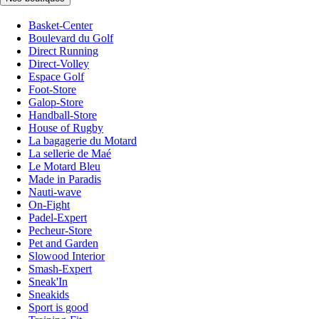
Basket-Center
Boulevard du Golf
Direct Running
Direct-Volley
Espace Golf
Foot-Store
Galop-Store
Handball-Store
House of Rugby
La bagagerie du Motard
La sellerie de Maé
Le Motard Bleu
Made in Paradis
Nauti-wave
On-Fight
Padel-Expert
Pecheur-Store
Pet and Garden
Slowood Interior
Smash-Expert
Sneak'In
Sneakids
Sport is good