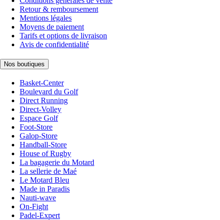
Conditions générales de vente
Retour & remboursement
Mentions légales
Moyens de paiement
Tarifs et options de livraison
Avis de confidentialité
Nos boutiques
Basket-Center
Boulevard du Golf
Direct Running
Direct-Volley
Espace Golf
Foot-Store
Galop-Store
Handball-Store
House of Rugby
La bagagerie du Motard
La sellerie de Maé
Le Motard Bleu
Made in Paradis
Nauti-wave
On-Fight
Padel-Expert