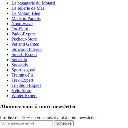
La bagagerie du Motard
La sellerie de Maé
Le Motard Bleu
Made in Paradis
Nauti-wave
On-Fight
Padel-Expert
Pecheur-Store
Pet and Garden
Slowood Interior
Smash-Expert
Sneak'In
Sneakids
Sport is good
Training-Fit
Trek-Expert
Triathlon Expert
Vélo-Store
Winter Expert
Abonnez-vous à notre newsletter
Profitez de -10% en vous inscrivant à notre newsletter
S'inscrire