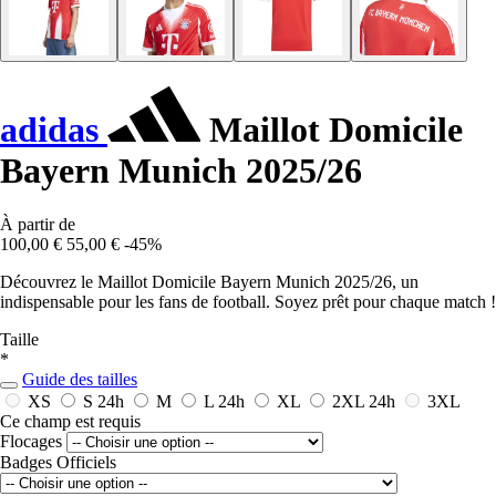
adidas
Maillot Domicile
Bayern Munich 2025/26
À partir de
100,00 €
55,00 €
-45%
Découvrez le Maillot Domicile Bayern Munich 2025/26, un
indispensable pour les fans de football. Soyez prêt pour chaque match !
Taille
*
Guide des tailles
XS
S
24h
M
L
24h
XL
2XL
24h
3XL
Ce champ est requis
Flocages
Badges Officiels