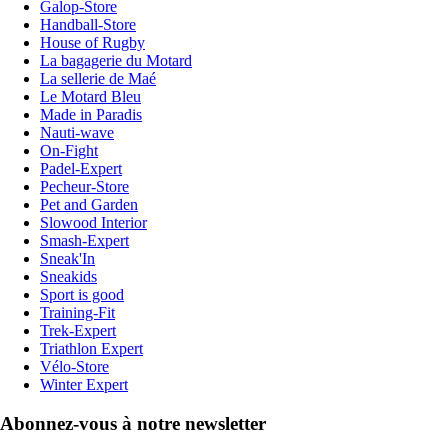
Galop-Store
Handball-Store
House of Rugby
La bagagerie du Motard
La sellerie de Maé
Le Motard Bleu
Made in Paradis
Nauti-wave
On-Fight
Padel-Expert
Pecheur-Store
Pet and Garden
Slowood Interior
Smash-Expert
Sneak'In
Sneakids
Sport is good
Training-Fit
Trek-Expert
Triathlon Expert
Vélo-Store
Winter Expert
Abonnez-vous à notre newsletter