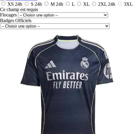
XS
24h
S
24h
M
24h
L
XL
2XL
24h
3XL
Ce champ est requis
Flocages
Badges Officiels