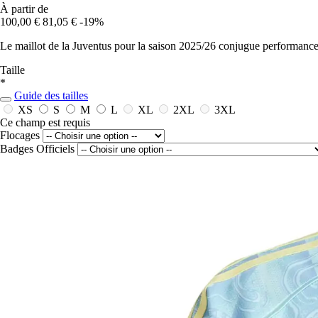
À partir de
100,00 €
81,05 €
-19%
Le maillot de la Juventus pour la saison 2025/26 conjugue performance e
Taille
*
Guide des tailles
XS
S
M
L
XL
2XL
3XL
Ce champ est requis
Flocages
Badges Officiels