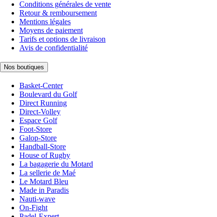
Conditions générales de vente
Retour & remboursement
Mentions légales
Moyens de paiement
Tarifs et options de livraison
Avis de confidentialité
Nos boutiques
Basket-Center
Boulevard du Golf
Direct Running
Direct-Volley
Espace Golf
Foot-Store
Galop-Store
Handball-Store
House of Rugby
La bagagerie du Motard
La sellerie de Maé
Le Motard Bleu
Made in Paradis
Nauti-wave
On-Fight
Padel-Expert