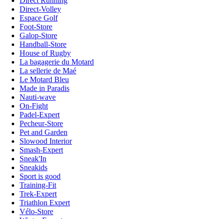
Direct Running
Direct-Volley
Espace Golf
Foot-Store
Galop-Store
Handball-Store
House of Rugby
La bagagerie du Motard
La sellerie de Maé
Le Motard Bleu
Made in Paradis
Nauti-wave
On-Fight
Padel-Expert
Pecheur-Store
Pet and Garden
Slowood Interior
Smash-Expert
Sneak'In
Sneakids
Sport is good
Training-Fit
Trek-Expert
Triathlon Expert
Vélo-Store