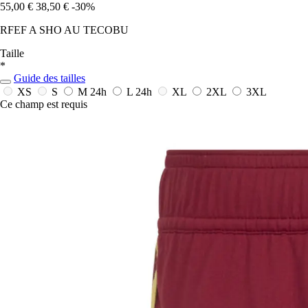
55,00 €
38,50 €
-30%
RFEF A SHO AU TECOBU
Taille
*
Guide des tailles
XS
S
M
24h
L
24h
XL
2XL
3XL
Ce champ est requis