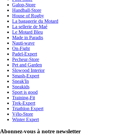
Galop-Store
Handball-Store
House of Rugby
La bagagerie du Motard
La sellerie de Maé
Le Motard Bleu
Made in Paradis
Nauti-wave
On-Fight
Padel-Expert
Pecheur-Store
Pet and Garden
Slowood Interior
Smash-Expert
Sneak'In
Sneakids
Sport is good
Training-Fit
Trek-Expert
Triathlon Expert
Vélo-Store
Winter Expert
Abonnez-vous à notre newsletter