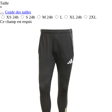
Taille
*
Guide des tailles
XS
24h
S
24h
M
24h
L
XL
24h
2XL
Ce champ est requis